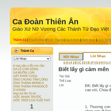
Ca Ðoàn Thiên Ân
Giáo Xứ Nữ Vương Các Thánh Tử Ðạo Việt
Thánh Ca
|
Truyện Ðạo
|
Kinh Thánh
|
Sách Kinh
|
Sinh Hoạt
|
Lịch Trìn
Thánh Ca
Lời Nhạc
Nốt Nhạc
0-9
|
A
|
B
|
C
|
D
|
E
|
F
|
G
|
H
|
I
|
J
ừ vực sâu u tối con cầu
Biết lấy gì cảm mến
ỦA LỄ CON DÂNG
UA MUÔN LOÀI
UẬT PHÁP CHÚA
Tác Giả
ÙNG CHUNG TẤM LÒNG
Thể Loại
ỪNG THÁNH MONICA
Lời
ÐK: Biết lấy gì
ỪNG THÁNH PHANXICÔ
cao vời, Chúa đ
D’ASSISI
ừng vui lên Si-on
ƯỚC NHAN TRƯỚC
ƯỚC TRỜI CỦA TUỔI THƠ
1
1. Thương con 
chọn con đi làm