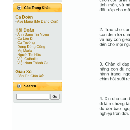
tình mến, và nà
Các Trang Khác
đất ướp cho mặ
Ca Ðoàn
-
Ave Maria (Mẹ Dâng Con)
2. Trao cho co
Hội Ðoàn
con đem lời châ
-
Ánh Sáng Tin Mừng
-
Ca Lên Đi
và này con gie
-
Ca Trưởng
đến cho mọi ng
-
Dòng Đồng Công
-
Mẹ Maria
-
Người Tin Hữu
-
Việt Catholic
-
Việt Nam Thánh Ca
3. Chân đi đạp
nâng con dù n
Giáo Xứ
hành trang, ng
-
Bản Tin Giáo Xứ
chim hót suối r
Search
4. Xin cho con 
đi làm chứng tá
dù đời bao ngu
nghiệp trọn đời.