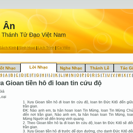
n Ân
 Thánh Tử Ðạo Việt Nam
Sách Kinh
|
Sinh Hoạt
|
Lịch Trình
|
Ca Viên
Lời Nhạc
ốt Nhạc
Nghe Nhạc
Thánh Lễ
Tác G
-9
|
A
|
B
|
C
|
D
|
E
|
F
|
G
|
H
|
I
|
J
|
K
|
L
|
M
|
N
|
O
|
P
|
Q
|
R
|
S
|
T
|
U
|
V
|
W
|
X
|
Y
a Gioan tiền hô đi loan tin cứu độ
Giả
Loại
1. Xưa Gioan tiền hô đi loan tin cứu độ, loan tin Ðức Kitô đến giữ
trần gian.
ÐK: Nào anh em, ta hân hoan loan Tin Mừng, loan Tin Mừng Ch
đến nơi trần gian. Nào anh em, ta hân hoan loan Tin Mừng, loa
Mừng Người sẽ đến trong vinh quang.
2. Theo Gioan tiền hô ta đi loan tin cứu độ, loan tin Ðức Kitô sẽ đế
trần gian.
3. Xưa Gioan tiền hô đi trước để dọn đường, cho danh Ðức Kitô đế