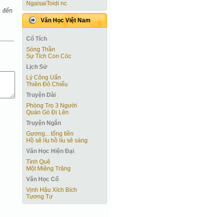
NgaisaiToidi nc
ẽ đến
Văn Học Việt Nam
Cổ Tích
Sóng Thần
Sự Tích Con Cóc
Lịch Sử
Lý Công Uẩn
Thiên Đô Chiếu
Truyện Dài
Phòng Trọ 3 Người
Quán Gò Đi Lên
Truyện Ngắn
Gương... tống tiền
Hồ sê líu hồ líu sê sàng
Văn Học Hiện Ðại
Tình Quê
Một Miệng Trăng
Văn Học Cổ
Vịnh Hậu Xích Bích
Tương Tư