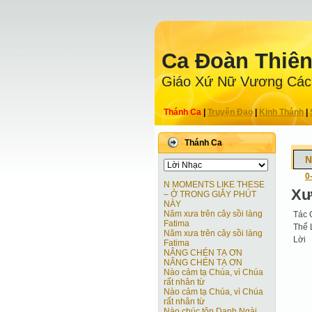
Ca Ðoàn Thiê
Giáo Xứ Nữ Vương Các
Thánh Ca
|
Truyện Ðạo
|
Kinh Thánh
|
Thánh Ca
N
0
N MOMENTS LIKE THESE
Xư
– Ở TRONG GIÂY PHÚT
NÀY
Năm xưa trên cây sồi làng
Tác 
Fatima
Thể 
Năm xưa trên cây sồi làng
Lời
Fatima
NÂNG CHÉN TẠ ƠN
NÂNG CHÉN TẠ ƠN
Nào cảm tạ Chúa, vì Chúa
rất nhân từ
Nào cảm tạ Chúa, vì Chúa
rất nhân từ
Nào chúc tôn Danh Ngài