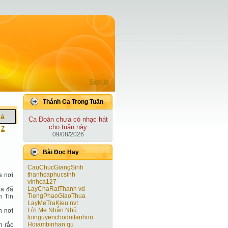
Sign In
Thánh Ca Trong Tuần
iả
Ca Ðoàn chưa có nhạc hát
cho tuần này
|
Z
09/08/2026
Bài Ðọc Hay
CauChucGiangSinh
thanhcaphucsinh
a nơi
vinhca127
LayChaRatThanh vd
úa đã
TiengPhaoGiaoThua
n Tin
LayMeTraKieu nvt
Lời Mẹ Nhắn Nhủ
n nơi
loinguyenchodoitanhon
Hoiambinhan qu
n rắc