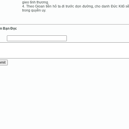
gieo tình thương.
4. Theo Gioan tiền hô ta đi trước dọn đường, cho danh Ðức Kitô s
trong quyền uy.
ến Bạn Ðọc