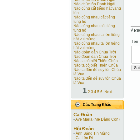
Nào chúc tôn Danh Ngài
Nào cùng cất tiếng hát vang
lên
Nào cùng nhau cất tiếng
tung hô
Nào cùng nhau cất tiếng
tung hô
Ý Ki
Nào cùng nhau ta lớn tiếng
hát vui mừng
Tên
Nào cùng nhau ta lớn tiếng
hát vui mừng
Nào đoàn dân Chúa Trời
Nào đoàn dân Chúa Trời
Nào ta có biết Thiên Chúa
Nào ta có biết Thiên Chúa
Nào ta đến để suy tôn Chúa
là Vua
Nào ta đến để suy tôn Chúa
là Vua
1
2
3
4
5
6
Next
Các Trang Khác
Ca Ðoàn
-
Ave Maria (Mẹ Dâng Con)
Hội Ðoàn
-
Ánh Sáng Tin Mừng
-
Ca Lên Đi