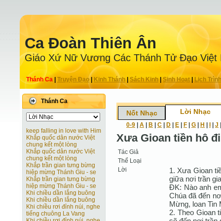
Ca Ðoàn Thiên Ân
Giáo Xứ Nữ Vương Các Thánh Tử Ðạo Việt
Thánh Ca
|
Truyện Ðạo
|
Kinh Thánh
|
Sách Kinh
|
Sinh Hoạt
|
Lịch Trìn
Thánh Ca
Lời Nhạc
Nốt Nhạc
0-9
|
A
|
B
|
C
|
D
|
E
|
F
|
G
|
H
|
I
|
J
keep falling in love with Him
Xưa Gioan tiền hô đi
Khắp quốc dân nước Việt
chung kết một lòng
Khắp quốc dân nước Việt
Tác Giả
chung kết một lòng
Thể Loại
Khắp trần gian tưng bừng
Lời
1. Xưa Gioan tiề
hiệp mừng Thánh Giu - se
giữa nơi trần gi
Khắp trần gian tưng bừng
hiệp mừng Thánh Giu - se
ÐK: Nào anh em
Khi chiều dần lắng buông
Chúa đã đến nơi
Khi chiều dần lắng buông
Mừng, loan Tin 
Khi chiều rơi đỉnh núi, nghe
2. Theo Gioan ti
tiếng chuông La Vang
sẽ đến nơi trần 
Khi chiều rơi đỉnh núi, nghe