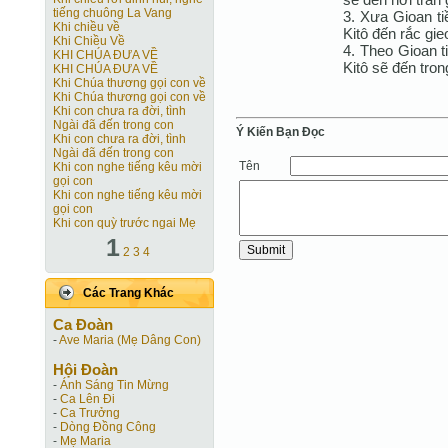
tiếng chuông La Vang
3. Xưa Gioan t
Khi chiều về
Kitô đến rắc gie
Khi Chiều Về
4. Theo Gioan t
KHI CHÚA ĐƯA VỀ
Kitô sẽ đến tron
KHI CHÚA ĐƯA VỀ
Khi Chúa thương gọi con về
Khi Chúa thương gọi con về
Khi con chưa ra đời, tình
Ngài đã đến trong con
Ý Kiến Bạn Ðọc
Khi con chưa ra đời, tình
Ngài đã đến trong con
Tên
Khi con nghe tiếng kêu mời
gọi con
Khi con nghe tiếng kêu mời
gọi con
Khi con quỳ trước ngai Mẹ
1
2
3
4
Các Trang Khác
Ca Ðoàn
-
Ave Maria (Mẹ Dâng Con)
Hội Ðoàn
-
Ánh Sáng Tin Mừng
-
Ca Lên Đi
-
Ca Trưởng
-
Dòng Đồng Công
-
Mẹ Maria