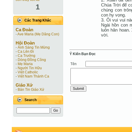
Chúa Trời để c
1
chúng con trôn
con hy vọng.
3. Ôi vui vui n
Các Trang Khác
Ngài hồn con 
Ca Ðoàn
luôn hân hoan.
-
Ave Maria (Mẹ Dâng Con)
vời.
Hội Ðoàn
-
Ánh Sáng Tin Mừng
-
Ca Lên Đi
Ý Kiến Bạn Ðọc
-
Ca Trưởng
-
Dòng Đồng Công
Tên
-
Mẹ Maria
-
Người Tin Hữu
-
Việt Catholic
-
Việt Nam Thánh Ca
Giáo Xứ
-
Bản Tin Giáo Xứ
Search