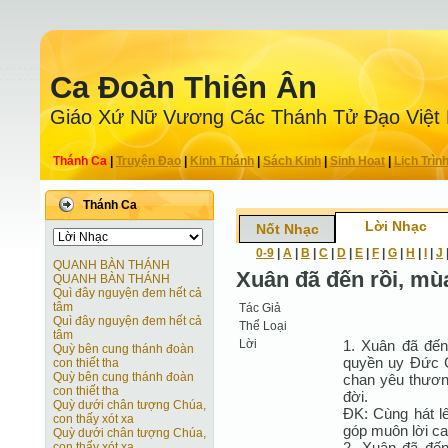
Ca Ðoàn Thiên Ân
Giáo Xứ Nữ Vương Các Thánh Tử Ðạo Việt
Thánh Ca
|
Truyện Ðạo
|
Kinh Thánh
|
Sách Kinh
|
Sinh Hoạt
|
Lịch Trìn
Thánh Ca
Lời Nhạc
Nốt Nhạc
0-9
|
A
|
B
|
C
|
D
|
E
|
F
|
G
|
H
|
I
|
J
QUANH BÀN THÁNH
Xuân đã đến rồi, mù
QUANH BÀN THÁNH
Quì đây nguyện đem hết cả
tâm
Tác Giả
Quì đây nguyện đem hết cả
Thể Loại
tâm
Lời
1. Xuân đã đến
Quỳ bên cung thánh đoàn
quyền uy Ðức C
con thiết tha
Quỳ bên cung thánh đoàn
chan yêu thươn
con thiết tha
đời.
Quỳ dưới chân tượng Chúa,
ÐK: Cùng hát l
con thấy xót xa
góp muôn lời ca
Quỳ dưới chân tượng Chúa,
2. Xuân đã đến
con thấy xót xa