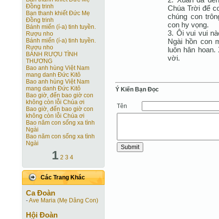
Ðồng trinh
Chúa Trời để c
Bạn thanh khiết Ðức Mẹ
chúng con trôn
Ðồng trinh
con hy vọng.
Bánh miến (í-a) tinh tuyền.
3. Ôi vui vui n
Rượu nho
Ngài hồn con 
Bánh miến (í-a) tinh tuyền.
Rượu nho
luôn hân hoan.
BÁNH RƯỢU TÌNH
vời.
THƯƠNG
Bao anh hùng Việt Nam
mang danh Ðức Kitô
Bao anh hùng Việt Nam
mang danh Ðức Kitô
Ý Kiến Bạn Ðọc
Bao giờ, đến bao giờ con
không còn lỗi Chúa ơi
Tên
Bao giờ, đến bao giờ con
không còn lỗi Chúa ơi
Bao năm con sống xa tình
Ngài
Bao năm con sống xa tình
Ngài
1
2
3
4
Các Trang Khác
Ca Ðoàn
-
Ave Maria (Mẹ Dâng Con)
Hội Ðoàn