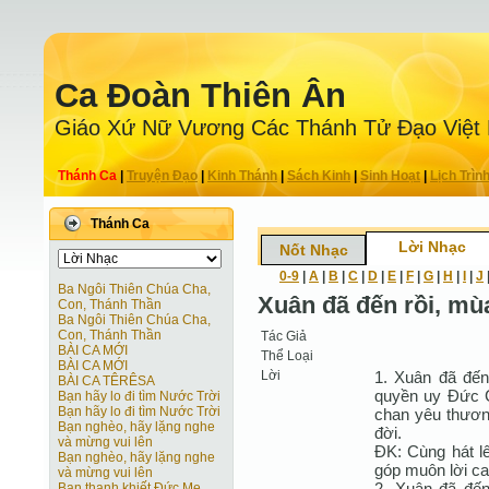
Ca Ðoàn Thiên Ân
Giáo Xứ Nữ Vương Các Thánh Tử Ðạo Việt
Thánh Ca
|
Truyện Ðạo
|
Kinh Thánh
|
Sách Kinh
|
Sinh Hoạt
|
Lịch Trìn
Thánh Ca
Lời Nhạc
Nốt Nhạc
0-9
|
A
|
B
|
C
|
D
|
E
|
F
|
G
|
H
|
I
|
J
Ba Ngôi Thiên Chúa Cha,
Xuân đã đến rồi, mù
Con, Thánh Thần
Ba Ngôi Thiên Chúa Cha,
Con, Thánh Thần
Tác Giả
BÀI CA MỚI
Thể Loại
BÀI CA MỚI
Lời
1. Xuân đã đến
BÀI CA TÊRÊSA
quyền uy Ðức C
Bạn hãy lo đi tìm Nước Trời
Bạn hãy lo đi tìm Nước Trời
chan yêu thươn
Bạn nghèo, hãy lặng nghe
đời.
và mừng vui lên
ÐK: Cùng hát l
Bạn nghèo, hãy lặng nghe
góp muôn lời ca
và mừng vui lên
2. Xuân đã đến
Bạn thanh khiết Ðức Mẹ