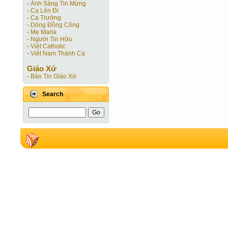
-
Ánh Sáng Tin Mừng
-
Ca Lên Đi
-
Ca Trưởng
-
Dòng Đồng Công
-
Mẹ Maria
-
Người Tin Hữu
-
Việt Catholic
-
Việt Nam Thánh Ca
Giáo Xứ
-
Bản Tin Giáo Xứ
Search