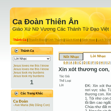
Ca Ðoàn Thiên Ân
Giáo Xứ Nữ Vương Các Thánh Tử Ðạo Việt
Thánh Ca
|
Truyện Ðạo
|
Kinh Thánh
|
Sách Kinh
|
Sinh Hoạt
|
Lịch Trìn
Thánh Ca
Lời Nhạc
Nốt Nhạc
0-9
|
A
|
B
|
C
|
D
|
E
|
F
|
G
|
H
|
I
|
J
Jesus loves me this I know
Xin xót thương con, 
Jesus loves me this I know
Jesus took my burdens
Jesus took my burdens
Tác Giả
1
Thể Loại
Lời
ĐK: Xin xót th
nơi vực sâu. Từ
Các Trang Khác
thương con. Xin
1. Tội nhơ con 
Ca Ðoàn
lỗi lầm cao ngất
-
Ave Maria (Mẹ Dâng Con)
Chúa như đất 
2. Nguyện xin t