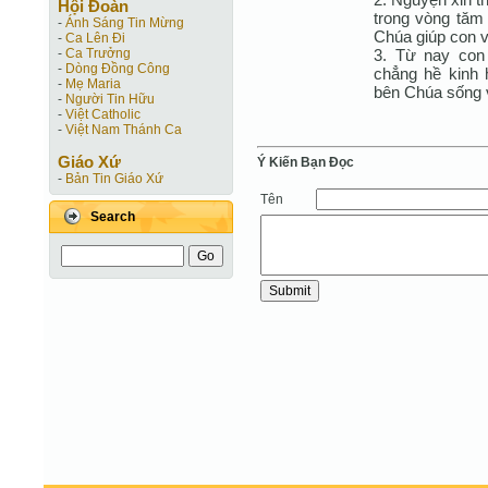
Hội Ðoàn
trong vòng tăm 
-
Ánh Sáng Tin Mừng
Chúa giúp con v
-
Ca Lên Đi
3. Từ nay con 
-
Ca Trưởng
-
Dòng Đồng Công
chẳng hề kinh 
-
Mẹ Maria
bên Chúa sống 
-
Người Tin Hữu
-
Việt Catholic
-
Việt Nam Thánh Ca
Giáo Xứ
Ý Kiến Bạn Ðọc
-
Bản Tin Giáo Xứ
Tên
Search