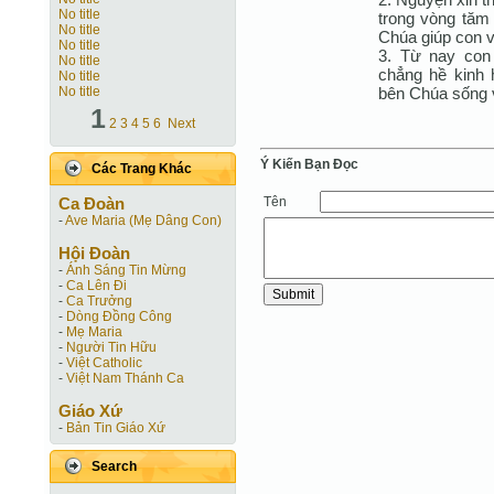
No title
trong vòng tăm 
No title
Chúa giúp con v
No title
3. Từ nay con 
No title
chẳng hề kinh 
No title
bên Chúa sống 
No title
1
2
3
4
5
6
Next
Ý Kiến Bạn Ðọc
Các Trang Khác
Tên
Ca Ðoàn
-
Ave Maria (Mẹ Dâng Con)
Hội Ðoàn
-
Ánh Sáng Tin Mừng
-
Ca Lên Đi
-
Ca Trưởng
-
Dòng Đồng Công
-
Mẹ Maria
-
Người Tin Hữu
-
Việt Catholic
-
Việt Nam Thánh Ca
Giáo Xứ
-
Bản Tin Giáo Xứ
Search