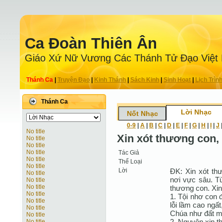
Ca Ðoàn Thiên Ân
Giáo Xứ Nữ Vương Các Thánh Tử Ðạo Việt
Thánh Ca
|
Truyện Ðạo
|
Kinh Thánh
|
Sách Kinh
|
Sinh Hoạt
|
Lịch Trìn
Thánh Ca
Lời Nhạc
Nốt Nhạc
0-9
|
A
|
B
|
C
|
D
|
E
|
F
|
G
|
H
|
I
|
J
No title
Xin xót thương con, 
No title
No title
No title
Tác Giả
No title
Thể Loại
No title
Lời
ĐK: Xin xót th
No title
nơi vực sâu. Từ
No title
No title
thương con. Xin
No title
1. Tội nhơ con 
No title
lỗi lầm cao ngất
No title
Chúa như đất 
No title
2. Nguyện xin t
No title