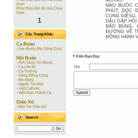
chọn
NÀO BƯỚC C
Phúc thay dân tộc mà Chúa
PHÚT, DỌC 
chọn
CÙNG GIÊSU,
1
DẦU GẶP HỒI
BÃO BÙNG, 
ĐƯỜNG VỀ T
Các Trang Khác
ĐỒNG HÀNH V
Ca Ðoàn
-
Ave Maria (Mẹ Dâng Con)
Ý Kiến Bạn Ðọc
Hội Ðoàn
-
Ánh Sáng Tin Mừng
Tên
-
Ca Lên Đi
-
Ca Trưởng
-
Dòng Đồng Công
-
Mẹ Maria
-
Người Tin Hữu
-
Việt Catholic
-
Việt Nam Thánh Ca
Giáo Xứ
-
Bản Tin Giáo Xứ
Search