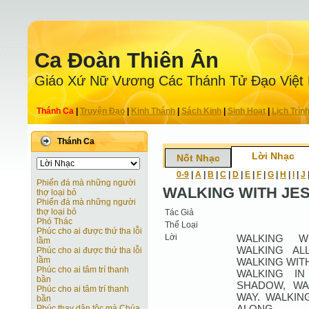
Ca Ðoàn Thiên Ân
Giáo Xứ Nữ Vương Các Thánh Tử Ðạo Việt
Thánh Ca
|
Truyện Ðạo
|
Kinh Thánh
|
Sách Kinh
|
Sinh Hoạt
|
Lịch Trìn
Thánh Ca
Lời Nhạc
Nốt Nhạc
0-9
|
A
|
B
|
C
|
D
|
E
|
F
|
G
|
H
|
I
|
J
Phiến đá mà những người
WALKING WITH JE
thợ loại bỏ
Phiến đá mà những người
thợ loại bỏ
Tác Giả
Phó Thác
Thể Loại
Phúc cho ai được thứ tha lỗi
Lời
WALKING W
lầm
WALKING AL
Phúc cho ai được thứ tha lỗi
lầm
WALKING WITH
Phúc cho ai tâm trí thanh
WALKING IN
bần
SHADOW, WA
Phúc cho ai tâm trí thanh
WAY. WALKIN
bần
ALONG.
Phúc thay dân tộc mà Chúa